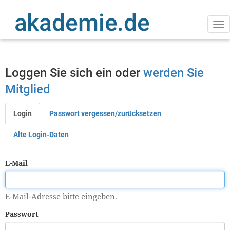
Direkt
zum
Inhalt
Na
ak
Loggen Sie sich ein oder
werden Sie
Mitglied
Login
Passwort vergessen/zurücksetzen
Primäre
Reiter
Alte Login-Daten
E-Mail
E-Mail-Adresse bitte eingeben.
Passwort