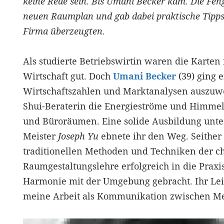
keine Rede sein. Bis Umani Becker kam. Die Fen
neuen Raumplan und gab dabei praktische Tipps, 
Firma überzeugten.
Als studierte Betriebswirtin waren die Karten 
Wirtschaft gut. Doch
Umani Becker
(39) ging 
Wirtschaftszahlen und Marktanalysen auszuwer
Shui-Beraterin die Energieströme und Himm
und Büroräumen. Eine solide Ausbildung unt
Meister
Joseph Yu
ebnete ihr den Weg. Seither s
traditionellen Methoden und Techniken der c
Raumgestaltungslehre erfolgreich in die Pra
Harmonie mit der Umgebung gebracht. Ihr Lei
meine Arbeit als Kommunikation zwischen M