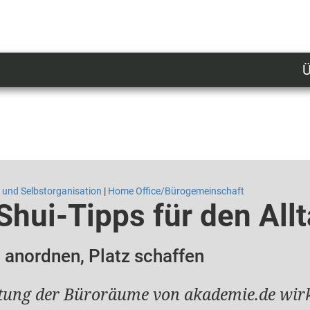
Ü
U
n
l
M
- und Selbstorganisation
|
Home Office/Bürogemeinschaft
Shui-Tipps für den All
 anordnen, Platz schaffen
htung der Büroräume von akademie.de wirkt