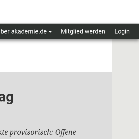
ber akademie.de
Mitglied werden
Login
ser
ot
oggedin
enu
tag
e provisorisch: Offene