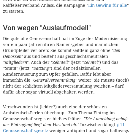
Raiffeisenverband Anlass, die Kampagne "
Ein Gewinn für alle
"
zu starten.
Von wegen "Auslaufmodell"
Die gute alte Genossenschaft hat im Zuge der Modernisierung
vor ein paar Jahren ihren Namensgeber und männlichen
Grundpfeiler verloren: Sie kommt seitdem ganz ohne
"den
Genossen"
aus und besteht aus geschlechtsneutralen
"Mitgliedern"
. Auch der
"Zehnteil"
(jetzt
"Zehntel"
) und das
"Statut"
(jetzt:
"Satzung"
) sind der redaktionellen
Runderneuerung zum Opfer gefallen. Dafür lebt aber
immerhin die
"Generalversammlung"
weiter: Sie musste (noch)
nicht der schlichten Mitgliederversammlung weichen – darf
dafür aber sogar virtuell abgehalten werden.
Verschwunden ist (leider?) auch eine der schönsten
Amtsdeutsch-Perlen überhaupt. Zum Thema Eintrag ins
Genossenschaftsregister hieß es früher:
"Die Anmeldung behufs
der Eintragung liegt dem Vorstand ob."
Inzwischen klingt
§ 11
Genossenschaftsgesetz
weniger antiquiert und sogar halbwegs