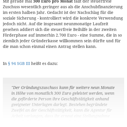
Mit gerade mal
300 Euro pro Monat
fällt der steuerfreie
Zuschuss wesentlich geringer aus als die Anschubfinanzierung
im ersten halben Jahr. Gedacht ist der Nachschlag für die
soziale Sicherung - kontrolliert wird die konkrete Verwendung
jedoch nicht. Auf die insgesamt neunmonatige Laufzeit
gesehen addiert sich die steuerfreie Beihilfe in der zweiten
Förderphase auf immerhin 2.700 Euro - eine Summe, die in so
ziemlich jeder Gründerkasse willkommen sein dürfte und für
die man schon einmal einen Antrag stellen kann.
In
§ 94 SGB III
heißt es dazu:
"Der Gründungszuschuss kann für weitere neun Monate
in Höhe von monatlich 300 Euro geleistet werden, wenn
die geförderte Person ihre Geschäftstätigkeit anhand
geeigneter Unterlagen darlegt. Bestehen begründete
Zweifel an der Geschäftstätigkeit, kann die Agentur für
Arbeit verlangen, dass ihr erneut eine Stellungnahme
einer fachkundigen Stelle vorgelegt wird."