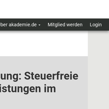
ber akademie.de
Mitglied werden
Login
ser
ot
oggedin
enu
ung: Steuerfreie
istungen im