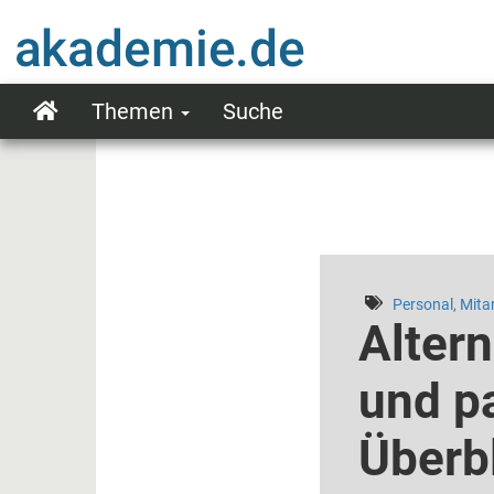
Direkt
zum
Inhalt
Themen
Suche
Main
navigation
Personal, Mitar
Altern
und p
Überb