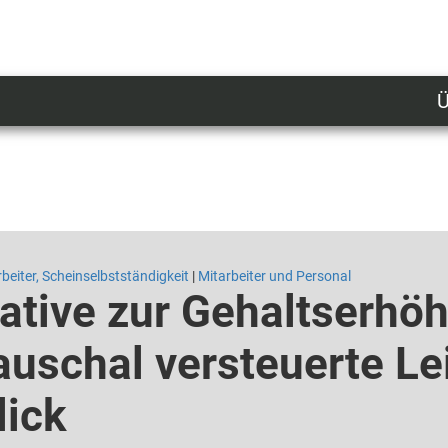
Ü
U
n
l
M
beiter, Scheinselbstständigkeit
|
Mitarbeiter und Personal
ative zur Gehaltserhöh
auschal versteuerte Le
lick