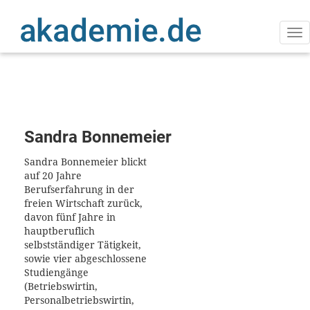
Direkt
zum
Inhalt
Na
ak
Sandra Bonnemeier
Sandra Bonnemeier blickt
auf 20 Jahre
Berufserfahrung in der
freien Wirtschaft zurück,
davon fünf Jahre in
hauptberuflich
selbstständiger Tätigkeit,
sowie vier abgeschlossene
Studiengänge
(Betriebswirtin,
Personalbetriebswirtin,