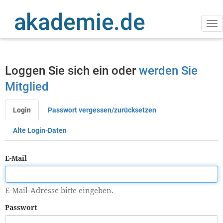
Direkt
zum
Inhalt
Na
ak
Loggen Sie sich ein oder
werden Sie
Mitglied
Login
Passwort vergessen/zurücksetzen
Primäre
Reiter
Alte Login-Daten
E-Mail
E-Mail-Adresse bitte eingeben.
Passwort