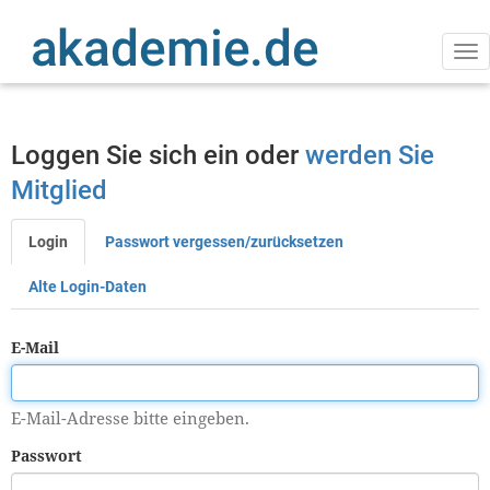
Direkt
zum
Inhalt
Na
ak
Loggen Sie sich ein oder
werden Sie
Mitglied
Login
Passwort vergessen/zurücksetzen
Primäre
Reiter
Alte Login-Daten
E-Mail
E-Mail-Adresse bitte eingeben.
Passwort