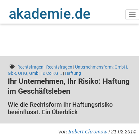
Direkt
zum
Inhalt
Na
ak
Rechtsfragen
|
Rechtsfragen
|
Unternehmensform: GmbH,
GbR, OHG, GmbH & Co KG...
|
Haftung
Ihr Unternehmen, Ihr Risiko: Haftung
im Geschäftsleben
Wie die Rechtsform Ihr Haftungsrisiko
beeinflusst. Ein Überblick
von
Robert Chromow
21.02.2014
/