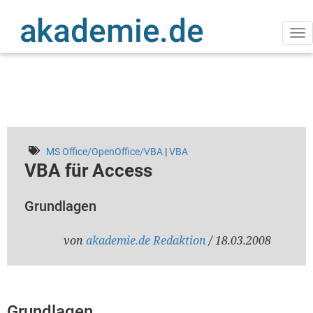
Direkt
zum
Inhalt
Na
ak
MS Office/OpenOffice/VBA
|
VBA
VBA für Access
Grundlagen
von
akademie.de Redaktion
/ 18.03.2008
Grundlagen