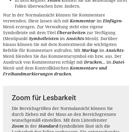
In dem Register
Folien
können Sie die Reihenfolge Ihrer
Folien überwachen bzw. ändern.
Nur in der Normalansicht können Sie Kommentare
verwenden. Diese lassen sich mit
Kommentar
im
Einfügen
-
Menü erzeugen. Zur Verwaltung steht eine eigene
Symbolleiste mit dem Titel
Überarbeiten
zur Verfügung
(Menüpunkt
Symbolleisten
im
Ansichts
-Menü). Darüber
hinaus können Sie mit dem Kontextmenü die wichtigsten
Befehle für Kommentare aufrufen. Mit
Markup
im
Ansichts
-
Menü blenden Sie das Kommentarsymbol ein bzw. aus. Der
Ausdruck von Kommentaren erfolgt mit
Drucken...
im
Datei
-
Menü und dem Kontrollkästchen
Kommentare und
Freihandmarkierungen drucken
.
Zoom für Lesbarkeit
Die Bereichsgrößen der Normalansicht können Sie
durch Ziehen mit der Maus an den Bereichsgrenzen
wunschgemäß einstellen. Mit dem Listenfenster
Zoom
in der
Standard
-Symbolleiste lässt sich die
Lesbarkeit der Folien verbessern. Ein entsprechendes