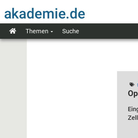
Direkt
zum
Inhalt
Themen
Suche
Main
navigation
Op
Ein
Zel