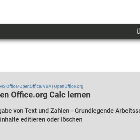
Ü
U
n
l
M
MS Office/OpenOffice/VBA
|
OpenOffice.org
en Office.org Calc lernen
gabe von Text und Zahlen - Grundlegende Arbeitssc
linhalte editieren oder löschen