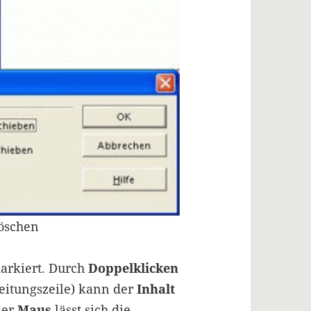
löschen
markiert. Durch
Doppelklicken
eitungszeile) kann der
Inhalt
der
Maus
lässt sich die