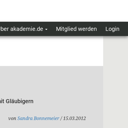
ber akademie.de
Mitglied werden
Login
ser
ot
oggedin
enu
it Gläubigern
von
Sandra Bonnemeier
/ 15.03.2012