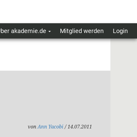
ber akademie.de
Mitglied werden
Login
ser
ot
oggedin
enu
von
Ann Yacobi
/ 14.07.2011