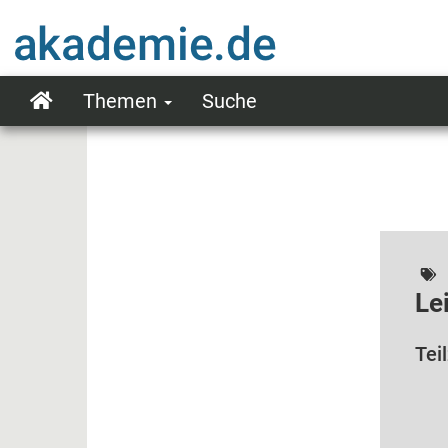
Direkt
zum
Inhalt
Themen
Suche
Main
navigation
Le
Tei